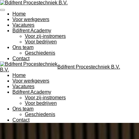
Ga
direct
Home
naar
Voor werkgevers
de
Vacatures
hoofdinhoud
Bdifrent Academy
Voor zij-instromers
Voor bedrijven
Ons team
Geschiedenis
Contact
Bdifrent Procestechniek B.V.
Home
Voor werkgevers
Vacatures
Bdifrent Academy
Voor zij-instromers
Voor bedrijven
Ons team
Geschiedenis
Contact