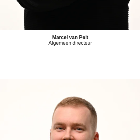
Marcel van Pelt
Algemeen directeur
L
i
n
k
e
d
I
n