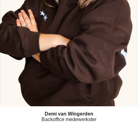
Demi van Wingerden
Backoffice medewerkster
W
L