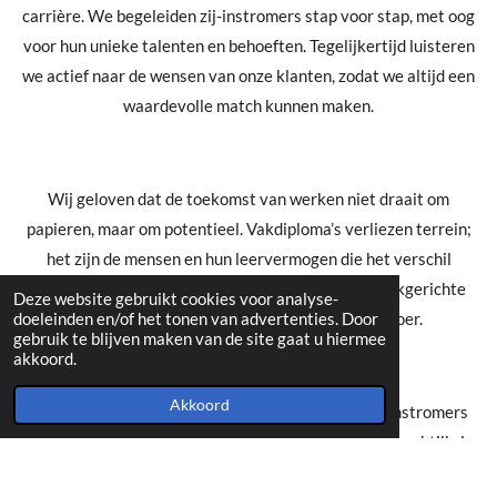
carrière. We begeleiden zij-instromers stap voor stap, met oog
voor hun unieke talenten en behoeften. Tegelijkertijd luisteren
we actief naar de wensen van onze klanten, zodat we altijd een
waardevolle match kunnen maken.
Wij geloven dat de toekomst van werken niet draait om
papieren, maar om potentieel. Vakdiploma’s verliezen terrein;
het zijn de mensen en hun leervermogen die het verschil
maken. Daarom zetten wij vol in op interne, praktijkgerichte
Deze website gebruikt cookies voor analyse-
doeleinden en/of het tonen van advertenties. Door
opleidingen die écht aansluiten bij de werkvloer.
gebruik te blijven maken van de site gaat u hiermee
akkoord.
Akkoord
Bij Bdifrent Academy leiden we gemotiveerde zij-instromers
op tot volwaardige operators. Door te trainen in de praktijk, in
combinatie met gerichte e-learnings en persoonlijke