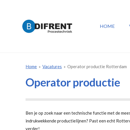
Ga
direct
naar
HOME
de
hoofdinhoud
Home
»
Vacatures
»
Operator productie Rotterdam
Operator productie
Ben je op zoek naar een technische functie met de me
indrukwekkende productielijnen? Past een echt Rotterd
verder!