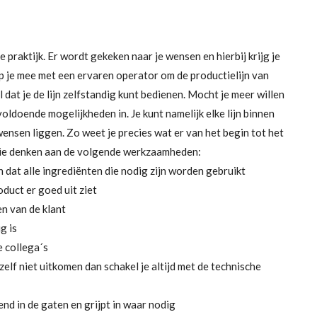
de praktijk. Er wordt gekeken naar je wensen en hierbij krijg je
p je mee met een ervaren operator om de productielijn van
l dat je de lijn zelfstandig kunt bedienen. Mocht je meer willen
voldoende mogelijkheden in. Je kunt namelijk elke lijn binnen
wensen liggen. Zo weet je precies wat er van het begin tot het
ie
denken aan de volgende werkzaamheden:
 dat alle ingrediënten die nodig zijn worden gebruikt
oduct er goed uit ziet
en van de klant
g is
e collega´s
 zelf niet uitkomen dan schakel je altijd met de technische
nd in de gaten en grijpt in waar nodig