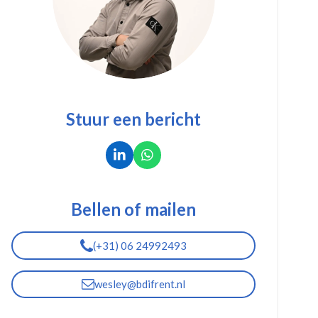
Stuur een bericht
L
W
i
h
n
a
k
t
Bellen of mailen
e
s
d
A
I
p
(+31) 06 24992493
n
p
wesley@bdifrent.nl