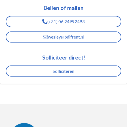
k
t
Bellen of mailen
e
s
d
A
I
p
(+31) 06 24992493
n
p
wesley@bdifrent.nl
Solliciteer direct!
Solliciteren