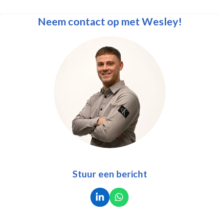
Neem contact op met Wesley!
Stuur een bericht
L
W
i
h
n
a