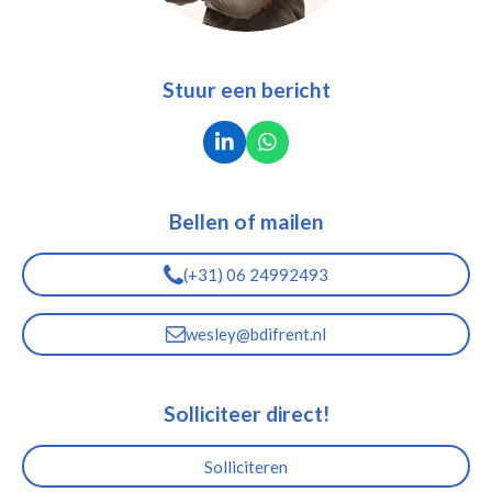
Stuur een bericht
L
W
i
h
n
a
k
t
Bellen of mailen
e
s
d
A
I
p
(+31) 06 24992493
n
p
wesley@bdifrent.nl
Solliciteer direct!
Solliciteren