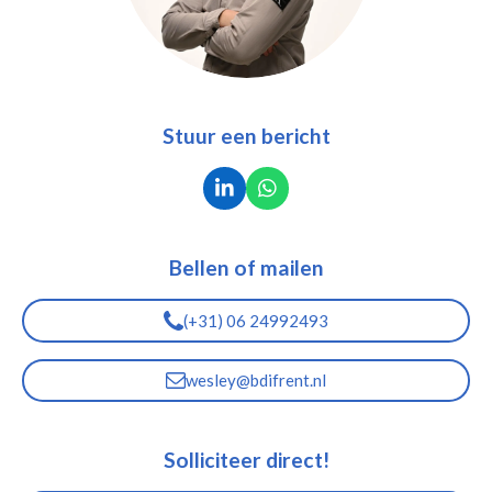
Stuur een bericht
L
W
i
h
n
a
k
t
Bellen of mailen
e
s
d
A
I
p
(+31) 06 24992493
n
p
wesley@bdifrent.nl
Solliciteer direct!