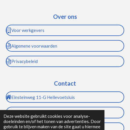
Over ons
Voor werkgevers
Algemene voorwaarden
Privacybeleid
Contact
Einsteinweg 11-G Hellevoetsluis
info@bdifrent.nl
Deze website gebruikt cookies voor analyse-
doeleinden en/of het tonen van advertenties. Door
gebruik te blijven maken van de site gaat u hiermee
(+31) 085 800 1566