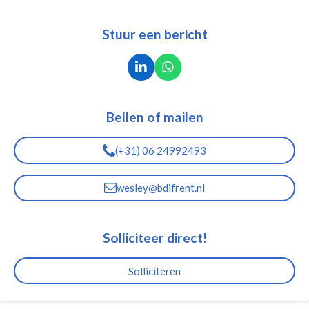
Stuur een bericht
L
W
i
h
n
a
k
t
Bellen of mailen
e
s
d
A
I
p
(+31) 06 24992493
n
p
wesley@bdifrent.nl
Solliciteer direct!
Solliciteren