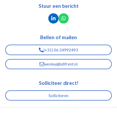
Stuur een bericht
L
W
i
h
n
a
k
t
Bellen of mailen
e
s
d
A
I
p
(+31) 06 24992493
n
p
wesley@bdifrent.nl
Solliciteer direct!
Solliciteren