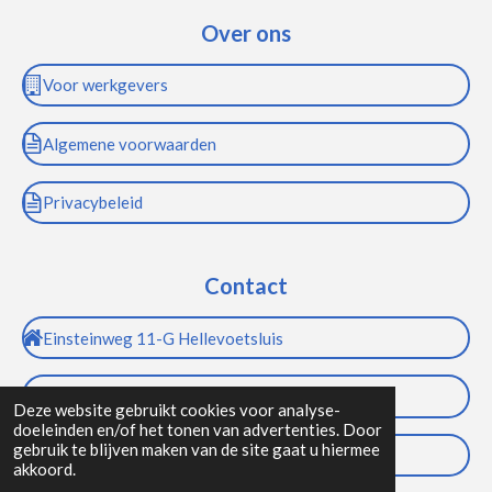
Over ons
Voor werkgevers
Algemene voorwaarden
Privacybeleid
Contact
Einsteinweg 11-G Hellevoetsluis
info@bdifrent.nl
Deze website gebruikt cookies voor analyse-
doeleinden en/of het tonen van advertenties. Door
gebruik te blijven maken van de site gaat u hiermee
(+31) 085 800 1566
akkoord.
© 2026 | Bdifrent – Alle rechten voorbehouden