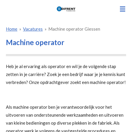
Ga
direct
naar
Home
»
Vacatures
»
Machine operator Giessen
de
hoofdinhoud
Machine operator
Heb je al ervaring als operator en wil je de volgende stap
zetten in je carrière? Zoek je een bedrijf waar je je kennis kunt
verbreden? Onze opdrachtgever zoekt een machine operator!
Als machine operator ben je verantwoordelijk voor het
uitvoeren van ondersteunende werkzaamheden en uitvoeren
van kleine bedieningen op diverse plekken in de fabriek. Als
operator werk je volgens de vastgestelde procedures en